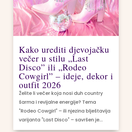
Kako urediti djevojačku
večer u stilu „Last
Disco” ili „Rodeo
Cowgirl” – ideje, dekor i
outfit 2026
Želite li večer koja nosi duh country
šarma i revijalne energije? Tema
"Rodeo Cowgirl" – ili njezina blještavija
varijanta "Last Disco" – savršen je...