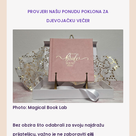
PROVJERI NAŠU PONUDU POKLONA ZA
DJEVOJAČKU VEČER
Photo: Magical Book Lab
Bez obzira što odabrali za svoju najdražu
prijateljicu, važno je ne zaboraviti
cilj