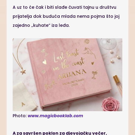
A uz to će čak i biti slađe čuvati tajnu u društvu
prijatelja dok buduća mlada nema pojma što joj
zajedno „kuhate“ iza leđa.
Photo:
www.magicbooklab.com
A za savršen poklon za djevojačku večer,