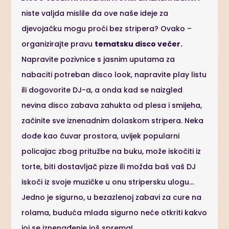
niste valjda mislile da ove naše ideje za
djevojačku mogu proći bez stripera? Ovako –
organizirajte pravu
tematsku disco večer.
Napravite pozivnice s jasnim uputama za
nabaciti potreban disco look, napravite play listu
ili dogovorite DJ-a, a onda kad se naizgled
nevina disco zabava zahukta od plesa i smijeha,
začinite sve iznenadnim dolaskom stripera. Neka
dođe kao čuvar prostora, uvijek popularni
policajac zbog pritužbe na buku, može iskočiti iz
torte, biti dostavljač pizze ili možda baš vaš DJ
iskoči iz svoje muzičke u onu stripersku ulogu…
Jedno je sigurno, u bezazlenoj zabavi za cure na
rolama, buduća mlada sigurno neće otkriti kakvo
joj se iznenađenje još sprema!