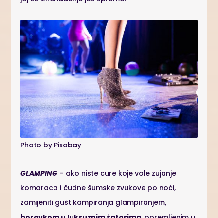
Photo by Pixabay
GLAMPING
– ako niste cure koje vole zujanje
komaraca i čudne šumske zvukove po noći,
zamijeniti gušt kampiranja glampiranjem,
boravkom u luksuznim šatorima
, opremljenim u