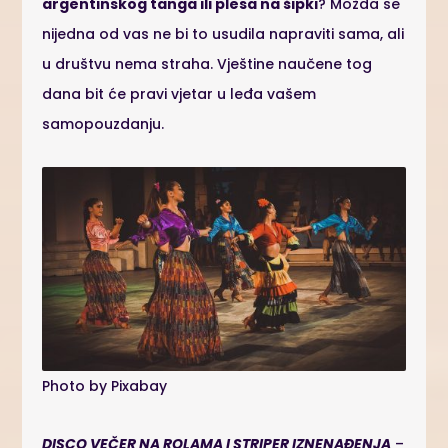
argentinskog tanga ili plesa na šipki
? Možda se
nijedna od vas ne bi to usudila napraviti sama, ali
u društvu nema straha. Vještine naučene tog
dana bit će pravi vjetar u leđa vašem
samopouzdanju.
Photo by Pixabay
DISCO VEČER NA ROLAMA I STRIPER IZNENAĐENJA
–