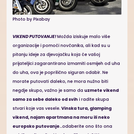
Photo by Pixabay
VIKEND PUTOVANJE!
Možda iziskuje malo više
organizacije i pomoći novčanika, ali kad su u
pitanju ideje za djevojačku koja će vašoj
prijateljici zagarantirano izmamiti osmijeh od uha
do uha, ova je poprilično siguran odabir. Ne
morate putovati daleko, ne mora nužno biti
negdje skupo, važno je samo da
uzmete vikend
samo za sebe daleko od svih
i radite skupa
stvari koje vas vesele.
Vinska tura, glamping
vikend, najam apartmana na moru ili neko
europsko putovanje
…odaberite ono što ona