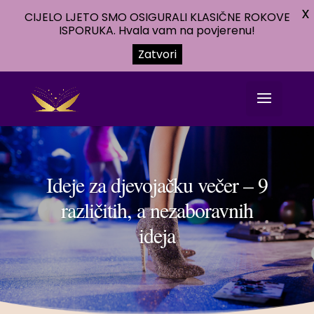
X
CIJELO LJETO SMO OSIGURALI KLASIČNE ROKOVE
ISPORUKA. Hvala vam na povjerenu!
Zatvori
Ideje za djevojačku večer – 9
različitih, a nezaboravnih
ideja