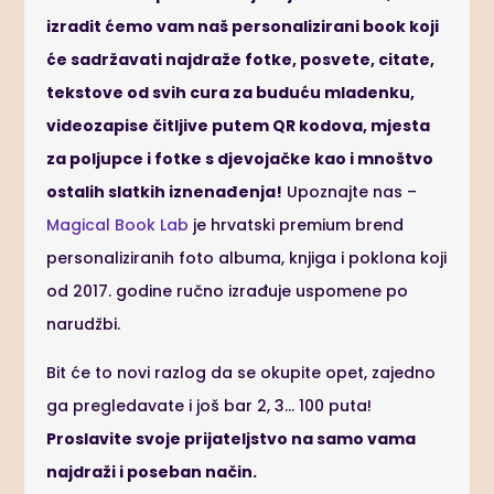
izradit ćemo vam naš personalizirani book koji
će sadržavati najdraže fotke, posvete, citate,
tekstove od svih cura za buduću mladenku,
videozapise čitljive putem QR kodova, mjesta
za poljupce i fotke s djevojačke kao i mnoštvo
ostalih slatkih iznenađenja!
Upoznajte nas –
Magical Book Lab
je hrvatski premium brend
personaliziranih foto albuma, knjiga i poklona koji
od 2017. godine ručno izrađuje uspomene po
narudžbi.
Bit će to novi razlog da se okupite opet, zajedno
ga pregledavate i još bar 2, 3… 100 puta!
Proslavite svoje prijateljstvo na samo vama
najdraži i poseban način.