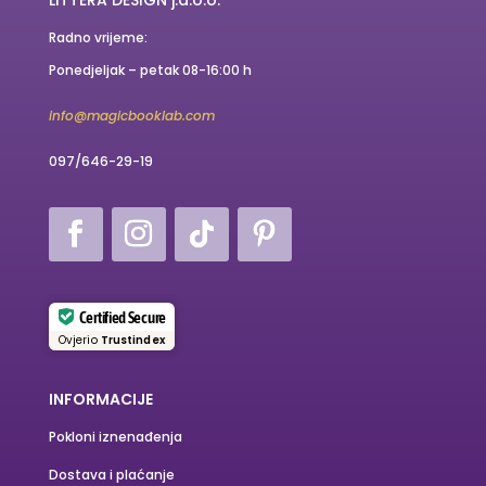
LITTERA DESIGN j.d.o.o.
Radno vrijeme:
Ponedjeljak – petak 08-16:00 h
info@magicbooklab.com
097/646-29-19
Certified Secure
Ovjerio
Trustindex
INFORMACIJE
Pokloni iznenađenja
Dostava i plaćanje