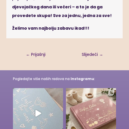
djevojačkog dana ili večeri – a to je da ga
provedete skupa!
Sve za jednu, jedna za sve!
Želimo vam najbolju zabavu ikad!!!
←
Prijašnji
Slijedeći
→
Pogledajte više naših radova na
Instagramu
: