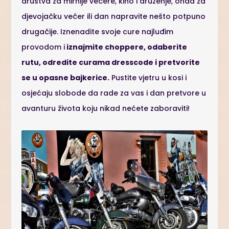
društva za mirnije večere, kino i druženje, onda za
djevojačku večer ili dan napravite nešto potpuno
drugačije. Iznenadite svoje cure najluđim
provodom i
iznajmite choppere, odaberite
rutu, odredite curama dresscode i pretvorite
se u opasne bajkerice.
Pustite vjetru u kosi i
osjećaju slobode da rade za vas i dan pretvore u
avanturu života koju nikad nećete zaboraviti!