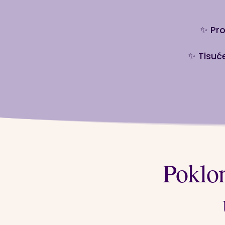
✨ Pro
✨ Tisuće
Poklon