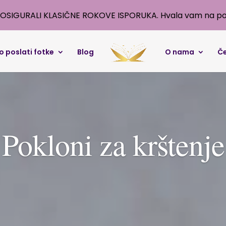
OSIGURALI KLASIČNE ROKOVE ISPORUKA. Hvala vam na po
o poslati fotke
Blog
O nama
Če
Pokloni za krštenje