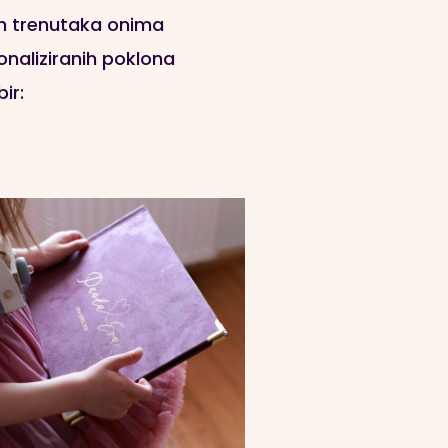
ih trenutaka onima
onaliziranih poklona
ir: