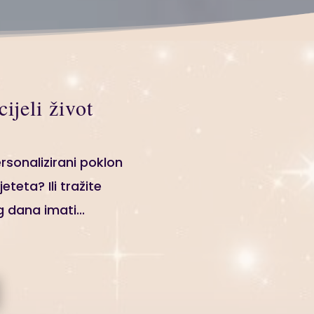
ijeli život
ersonalizirani poklon
teta? Ili tražite
g dana imati...