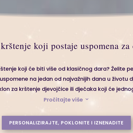
krštenje koji postaje uspomena za c
štenje koji će biti više od klasičnog dara? Želite p
 uspomene na jedan od najvažnijih dana u životu dje
lon za krštenje djevojčice ili dječaka koji će jedno
Pročitajte više
3
PERSONALIZIRAJTE, POKLONITE I IZNENADITE