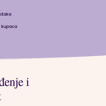
ložaka
ih kupaca
đenje i
t