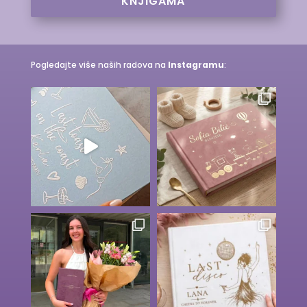
KNJIGAMA
Pogledajte više naših radova na
Instagramu
: