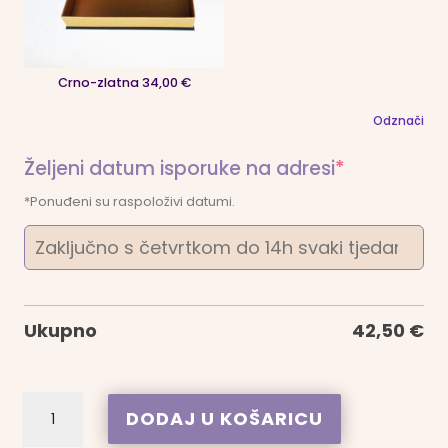
Crno-zlatna 34,00 €
Odznači
(required)
Željeni datum isporuke na adresi
*
*Ponuđeni su raspoloživi datumi.
Ukupno
42,50
€
Radosnica
A
DODAJ U KOŠARICU
Čarobni
l