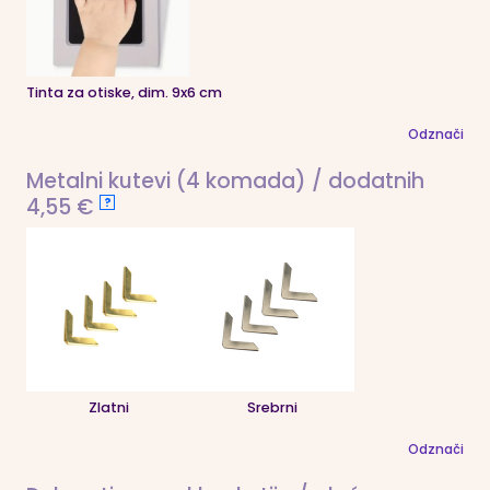
Tinta za otiske, dim. 9x6 cm
Odznači
Metalni kutevi (4 komada) / dodatnih
4,55 €
?
Zlatni
Srebrni
Odznači