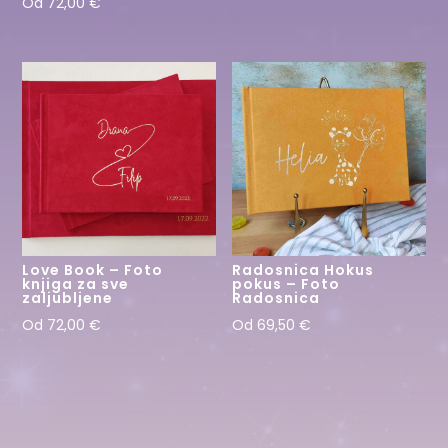
Od
72,00
€
Love Book – Foto
Radosnica Hokus
knjiga za sve
pokus – Foto
zaljubljene
Radosnica
Od
72,00
€
Od
69,50
€