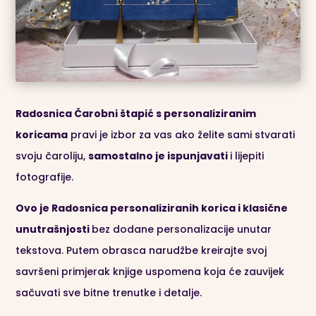
Radosnica Čarobni štapić s personaliziranim
koricama
pravi je izbor za vas ako želite sami stvarati
svoju čaroliju,
samostalno je ispunjavati
i lijepiti
fotografije.
Ovo je Radosnica personaliziranih korica i k
lasične
unutrašnjosti
bez dodane personalizacije unutar
tekstova. Putem obrasca narudžbe kreirajte svoj
savršeni primjerak knjige uspomena koja će zauvijek
sačuvati sve bitne trenutke i detalje.