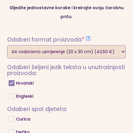
Slijedite jednostavne korake i kreirajte svoju čarobnu
🌟 Dostupna
unutrašnjost
i na
engleskom jeziku
–
priču.
odaberite navedeno u obrascu narudžbe!
*Poneki citati unutar Radosnice su na engleskom
(required)
Odaberi format proizvoda
*
?
jeziku.
Odaberi željeni jezik teksta u unutrašnjosti
proizvoda:
Hrvatski
Engleski
Odaberi spol djeteta:
Curica
Dečko