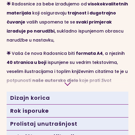
🌟
Radosnice za bebe izrađujemo od
visokokvalitetnih
materijala
koji osiguravaju
trajnost i dugotrajno
čuvanje
vaših uspomena te se
svaki primjerak
izrađuje po narudžbi,
sukladno ispunjenom obrascu
narudžbe u nastavku,
🌟
Vaša će nova Radosnica biti
formata A4
, a njezinih
40 stranica u boji
ispunjene su vedrim tekstovima,
veselim ilustracijama i toplim književnim citatima te je u
potpunosti
naše autorsko djelo
koje prati život
djeteta do navršene prve godine,
Dizajn korica
🌟
Svaka se Radosnica
izrađuje
ekskluzivno samo za
Rok isporuke
Vas
, sukladno odabranim specifikacijama u obrascu
narudžbe te je u punom smislu riječi
luksuzan ručno
Prolistaj unutrašnjost
rađeni proizvod
,