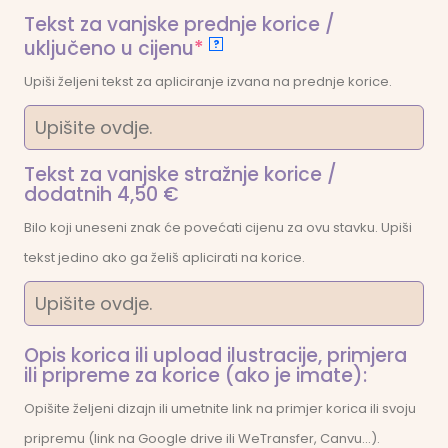
Tekst za vanjske prednje korice /
(required)
uključeno u cijenu
*
?
Upiši željeni tekst za apliciranje izvana na prednje korice.
Tekst za vanjske stražnje korice /
dodatnih 4,50 €
Bilo koji uneseni znak će povećati cijenu za ovu stavku. Upiši
tekst jedino ako ga želiš aplicirati na korice.
Opis korica ili upload ilustracije, primjera
ili pripreme za korice (ako je imate):
Opišite željeni dizajn ili umetnite link na primjer korica ili svoju
pripremu (link na Google drive ili WeTransfer, Canvu...).