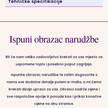
Tehničke specifikacije
🌟
A kako naše vile i čarobnjaci vole iznenađenja,
pripremili su za vas još jedno posebno: unutrašnjost
Radosnice krase stranice
visokokvalitetnog 260 gr
foto-papira koji je vodootporan i periv.
Tako da više
Ispuni obrazac narudžbe
nema brige zbog prolivene kašice ili soka, listajte
Radosnicu bezbrižno skupa koliko god često želite.
🌟
Svoju novu personaliziranu Radosnicu okrunite
Bit će nam veliko zadovoljstvo kreirati za vas mjesto za
predivnim koricama tvrdog uveza
iz naše široke
uspomene toplo i posebno poput zagrljaja.
ponude boja i materijala. Korice
personalizirajte
Ispunite obrazac narudžbe te zatim dogovorite s
tekstom, slikom ili ilustracijom po želji
, čak i prvim
nama sve dodatne detalje putem e-maila, a mi ćemo
otiscima dlana i stopala…
kreirati dizajn upravo za vas. Obrasci sadrže cijene i
🌟
Uživajte u listanju i ispunjavanju svoje nove
sve raspoložive opcije iz ponude kao i prikaz konačne
personalizirane Radosnice i
ne dopustite
cijene na dnu stranice.
uspomenama da izblijede 🥰