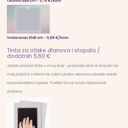
Okomiti 6x9 cm - 3,75 €/kom
Vodoravan 10x8 cm - 5,89 €/kom
Tinta za otiske dlanova i stopala /
dodatnih 5,60 €
Jedan jastučić tinte u crnoj boji - prislonite dlan ili stopalo na
ovaj jastučić s tintom te zatim unutar albuma ostavite otisak
na predviđeno mjesto. Pustite da se osuši rastvorenih
stranica.