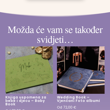
štapić
t
količina
e
r
Možda će vam se također
n
a
svidjeti…
t
i
v
e
:
Knjiga uspomena za
Wedding Book –
bebe i djecu – Baby
Vjenčani Foto albumi
Book
Od
72,00
€