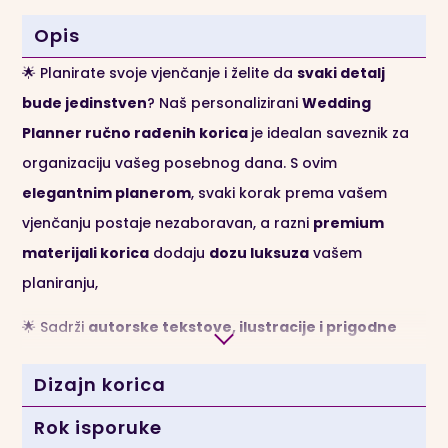
Opis
🌟 Planirate svoje vjenčanje i želite da
svaki detalj
bude jedinstven
? Naš personalizirani
Wedding
Planner ručno rađenih korica
je idealan saveznik za
organizaciju vašeg posebnog dana. S ovim
elegantnim planerom
, svaki korak prema vašem
vjenčanju postaje nezaboravan, a razni
premium
materijali korica
dodaju
dozu luksuza
vašem
planiranju,
🌟 Sadrži
autorske tekstove, ilustracije i prigodne
citate
uz mnoštvo
tablica i prostora
za upisivanje,
Dizajn korica
dok je na kraju Planera uvrštena i mini
Bojanka
za
smirenje živaca 😉
Rok isporuke