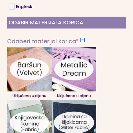
Engleski
ODABIR MATERIJALA KORICA
(required)
Odaberi materijal korica
*
?
Uključeno u cijenu
Uključeno u cijenu