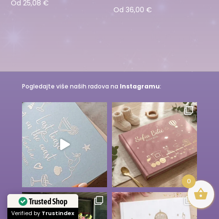
Od
25,08
€
Od
36,00
€
Pogledajte više naših radova na
Instagramu
:
0
Trusted Shop
Verified by
Trustindex