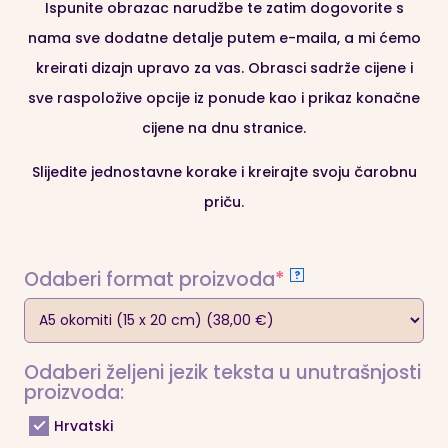
Ispunite obrazac narudžbe te zatim dogovorite s
rasporede, ideje za dekoraciju i još mnogo toga, naš
nama sve dodatne detalje putem e-maila, a mi ćemo
Planer vam pomaže da ostanete organizirani i
kreirati dizajn upravo za vas. Obrasci sadrže cijene i
fokusirani na najvažnije zadatke.
Praktičnost je ključ
sve raspoložive opcije iz ponude kao i prikaz konačne
uspješnog planiranja
, a naš Wedding Planner
cijene na dnu stranice.
osigurava da ni
najmanji detalj ne bude zanemaren,
Slijedite jednostavne korake i kreirajte svoju čarobnu
🌟 Stvorite vlastitu vjenčanu priču s ovim posebnim
priču.
Planerom
, gdje svaki detalj
odražava vašu ljubav i
jedinstvenost
. Uz naš personalizirani Wedding Planner
započnite put prema savršenom vjenčanju
uz dodir
(required)
Odaberi format proizvoda
*
?
luksuza i osobnosti.
Odaberi željeni jezik teksta u unutrašnjosti
proizvoda:
Hrvatski