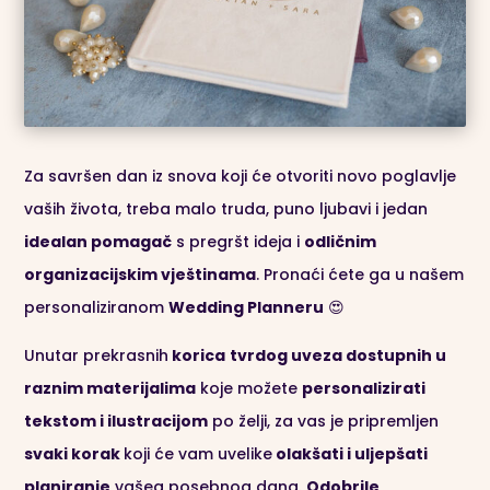
Za savršen dan iz snova koji će otvoriti novo poglavlje
vaših života, treba malo truda, puno ljubavi i jedan
idealan pomagač
s pregršt ideja i
odličnim
organizacijskim vještinama
. Pronaći ćete ga u našem
personaliziranom
Wedding Planneru
😍
Unutar prekrasnih
korica
tvrdog uveza dostupnih u
raznim materijalima
koje možete
personalizirati
tekstom i ilustracijom
po želji, za vas je pripremljen
svaki korak
koji će vam uvelike
olakšati i uljepšati
planiranje
vašeg posebnog dana.
Odobrile