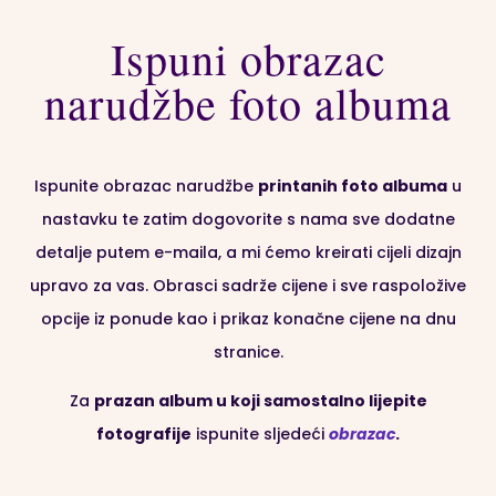
🌟 Nudimo Vam na izbor i mnoštvo naših autorskih
Ispuni obrazac
ilustracija koje su popularan izbor za knjige za bebe;
dijagram rasta djeteta, mjesta za otiske dlana i
narudžbe foto albuma
stopala, ilustracije, značenje imena djeteta, prikaz
zvjezdanog neba na određenoj lokaciji
i mnoge
druge čarolije iz Obrasca narudžbe,
Ispunite obrazac narudžbe
printanih foto albuma
u
nastavku te zatim dogovorite s nama sve dodatne
🌟 U unutrašnjosti Vas čeka još jedno iznenađenje –
detalje putem e-maila, a mi ćemo kreirati cijeli dizajn
vodootporan i periv 260 gr foto-papir, lagano sjajan
upravo za vas. Obrasci sadrže cijene i sve raspoložive
i mekan pod rukom.
Stoga ne morate brinuti o
opcije iz ponude kao i prikaz konačne cijene na dnu
otiscima prstića i pokojem prolivenom sokiću 🙂
stranice.
🌟 Za prave ljubitelje umjetnosti, ovdje je
premium lay
Za
prazan album u koji samostalno lijepite
flat panoramski uvez
izrađen na
800 gr kaširanom
fotografije
ispunite sljedeći
obrazac
.
foto papiru
, koji je dio našeg
ekskluzivnog
asortimana
!