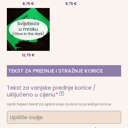
8,75 €
8,75 €
12,75 €
TEKST ZA PREDNJE I STRAŽNJE KORICE
Tekst za vanjske prednje korice /
(required)
uključeno u cijenu
*
?
Upiši željeni tekst za apliciranje izvana na prednje korice.