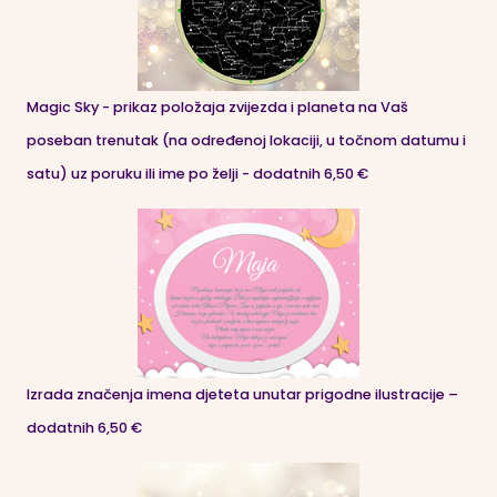
Magic Sky - prikaz položaja zvijezda i planeta na Vaš
poseban trenutak (na određenoj lokaciji, u točnom datumu i
satu) uz poruku ili ime po želji - dodatnih 6,50 €
Izrada značenja imena djeteta unutar prigodne ilustracije –
dodatnih 6,50 €