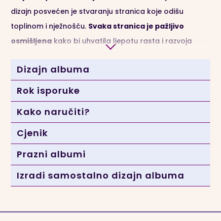
dizajn posvećen je stvaranju stranica koje odišu
toplinom i nježnošću.
Svaka stranica je pažljivo
osmišljena
kako bi uhvatila ljepotu rasta i razvoja
vašeg mališana, a ovaj poseban Baby book
Dizajn albuma
izrađujemo baš za sve tematike –
od rođenja do
krštenja, izleta, prve pričesti
… baš po vašim željama,
Rok isporuke
🌟
Svaki se album
izrađuje
ekskluzivno samo za Vas
,
Kako naručiti?
sukladno odabranim specifikacijama u obrascu
Cjenik
narudžbe te je u punom smislu riječi
luksuzan ručno
rađeni proizvod
,
Prazni albumi
🌟 Unutar Baby booka unijeti ćemo tijekom pripreme za
Izradi samostalno dizajn albuma
tisak
Vaše fotografije, posvetu, kraće tekstove,
vlastite videozapise putem QR kodova…