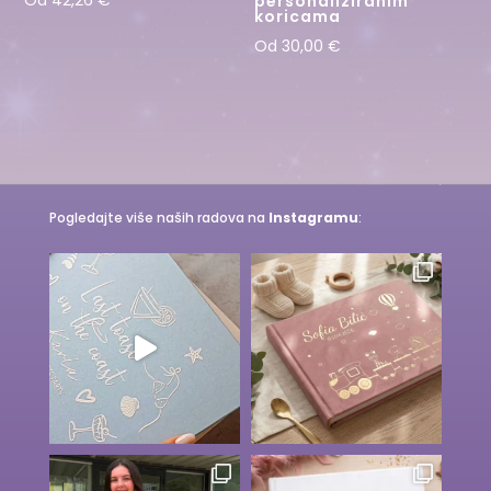
personaliziranim
koricama
Od
30,00
€
Pogledajte više naših radova na
Instagramu
: