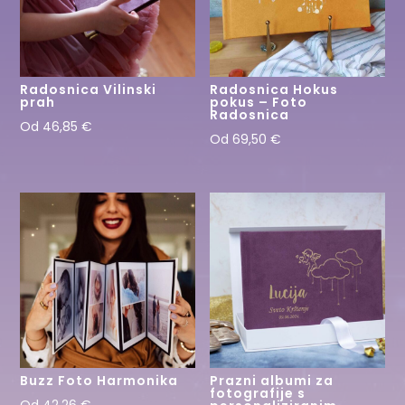
Radosnica Vilinski
Radosnica Hokus
prah
pokus – Foto
Radosnica
Od
46,85
€
Od
69,50
€
Buzz Foto Harmonika
Prazni albumi za
fotografije s
Od
42,26
€