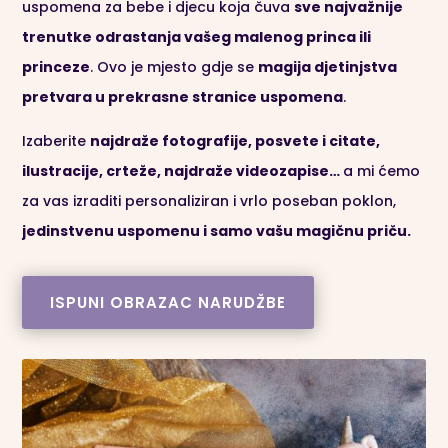
uspomena za bebe i djecu koja čuva
sve najvažnije
trenutke odrastanja vašeg malenog princa ili
princeze
. Ovo je mjesto gdje se
magija djetinjstva
pretvara u prekrasne stranice uspomena
.
Izaberite
najdraže fotografije, posvete i citate,
ilustracije, crteže, najdraže videozapise…
a mi ćemo
za vas izraditi personaliziran i vrlo poseban poklon,
jedinstvenu uspomenu i samo vašu magičnu priču.
ISPUNI OBRAZAC NARUDŽBE