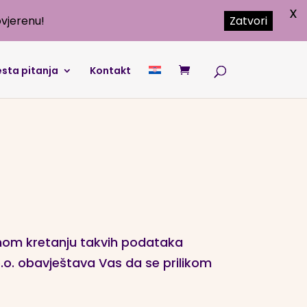
X
vjerenu!
Zatvori
sta pitanja
Kontakt
dnom kretanju takvih podataka
.o. obavještava Vas da se prilikom