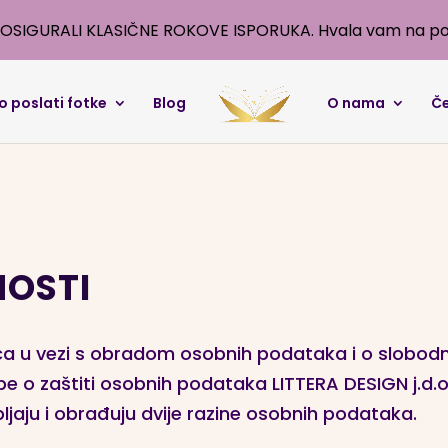
OSIGURALI KLASIČNE ROKOVE ISPORUKA. Hvala vam na po
o poslati fotke
Blog
O nama
Če
NOSTI
aca u vezi s obradom osobnih podataka i o slobo
e o zaštiti osobnih podataka LITTERA DESIGN j.d.o
pljaju i obrađuju dvije razine osobnih podataka.