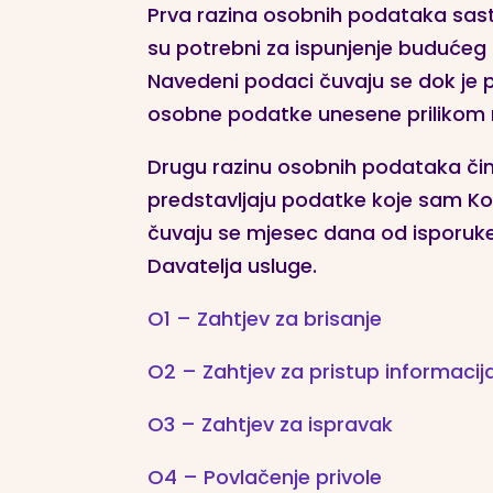
Prva razina osobnih podataka sastoj
su potrebni za ispunjenje budućeg
Navedeni podaci čuvaju se dok je pro
osobne podatke unesene prilikom re
Drugu razinu osobnih podataka čine 
predstavljaju podatke koje sam Kori
čuvaju se mjesec dana od isporuke
Davatelja usluge.
O1 – Zahtjev za brisanje
O2 – Zahtjev za pristup informaci
O3 – Zahtjev za ispravak
O4 – Povlačenje privole