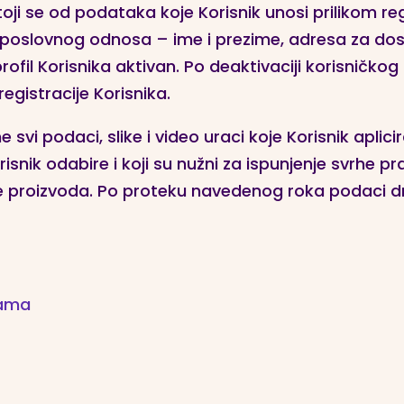
i se od podataka koje Korisnik unosi prilikom regi
 poslovnog odnosa – ime i prezime, adresa za dos
fil Korisnika aktivan. Po deaktivaciji korisničkog 
gistracije Korisnika.
svi podaci, slike i video uraci koje Korisnik aplic
snik odabire i koji su nužni za ispunjenje svrhe p
 proizvoda. Po proteku navedenog roka podaci dru
jama