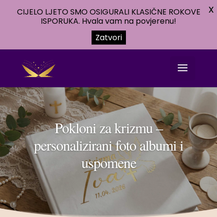
X
CIJELO LJETO SMO OSIGURALI KLASIČNE ROKOVE
ISPORUKA. Hvala vam na povjerenu!
Zatvori
Pokloni za krizmu –
personalizirani foto albumi i
uspomene