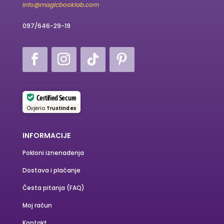
info@magicbooklab.com
097/646-29-19
Certified Secure
Ovjerio
Trustindex
INFORMACIJE
Pokloni iznenađenja
Dostava i plaćanje
Česta pitanja (FAQ)
Moj račun
Kontakt