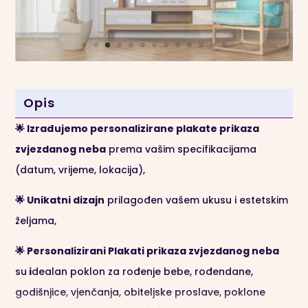
Opis
🌟 Izrađujemo personalizirane plakate p
rikaza
zvjezdanog neba
prema vašim specifikacijama
(datum, vrijeme, lokacija),
🌟 Unikatni dizajn
prilagođen vašem ukusu i estetskim
željama,
🌟 Personalizirani Plakati prikaza zvj
ezdanog neba
su
i
dealan poklon za rođenje bebe, rođendane,
godišnjice, vjenčanja, obiteljske proslave, poklone