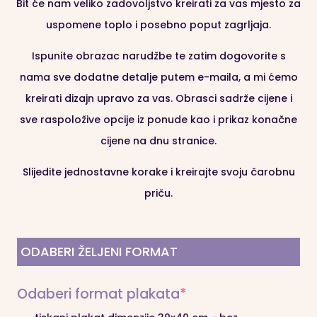
obrte za uramljivanje, provjerite bogatu ponudu
Bit će nam veliko zadovoljstvo kreirati za vas mjesto za
kvalitetnih okvira te od svog plakata napravite pravo
uspomene toplo i posebno poput zagrljaja.
umjetničko djelo.
Ispunite obrazac narudžbe te zatim dogovorite s
nama sve dodatne detalje putem e-maila, a mi ćemo
kreirati dizajn upravo za vas. Obrasci sadrže cijene i
sve raspoložive opcije iz ponude kao i prikaz konačne
cijene na dnu stranice.
Slijedite jednostavne korake i kreirajte svoju čarobnu
priču.
ODABERI ŽELJENI FORMAT
(required)
Odaberi format plakata
*