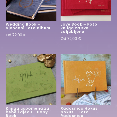
Wedding Book –
Love Book – Foto
Vjenčani Foto albumi
knjiga za sve
zaljubljene
Od
72,00
€
Od
72,00
€
Knjiga uspomena za
Radosnica Hokus
bebe i djecu – Baby
pokus – Foto
Book
Radosnica