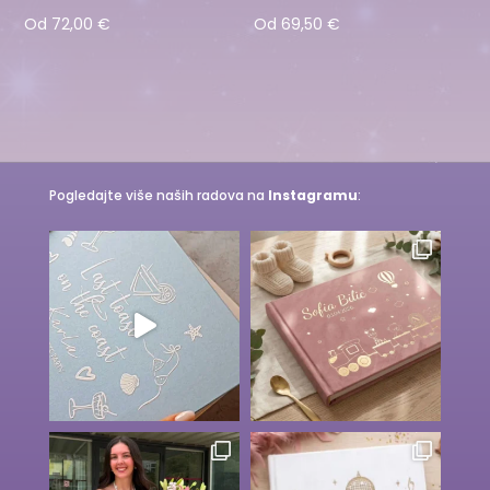
Od
72,00
€
Od
69,50
€
Pogledajte više naših radova na
Instagramu
: