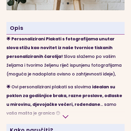
Opis
🌟 Personalizirani Plakati s fotografijama unutar
slova stižu kao novitet iz naše tvornice tiskanih
personaliziranih čarolija!
Slova slažemo po vašim
željama i tvorimo željenu riječ ispunjenu fotografijama
(moguća je nadoplata ovisno o zahtjevnosti ideje),
🌟
Ovi personalizirani plakati sa slovima
idealan su
poklon za godišnjice braka, razne proslave, odlaske
u mirovinu, djevojačke večeri, rođendane
… samo
vaša mašta je granica 🙂
🌟 Ručni rad
: Naši čarobnjaci će Vaše nove plakate
Kako naručiti?