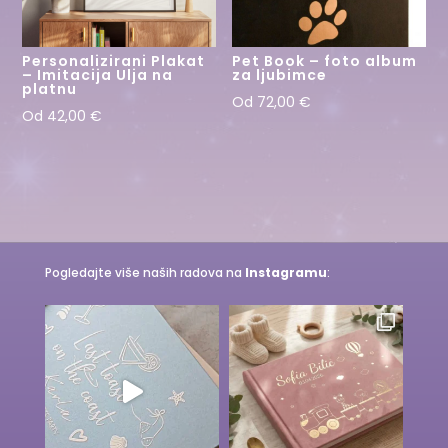
Personalizirani Plakat
Pet Book – foto album
– Imitacija Ulja na
za ljubimce
platnu
Od
72,00
€
Od
42,00
€
Pogledajte više naših radova na
Instagramu
: