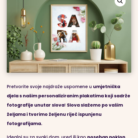
Pretvorite svoje najdraže uspomene u
umjetnička
djela s našim personaliziranim plakatima koji sadrže
fotografije unutar slova
!
Slova slažemo po vašim
željama i tvorimo željenu riječ ispunjenu
fotografijama.
Idealni su za svaki dom, ured ili kao
poseban poklon