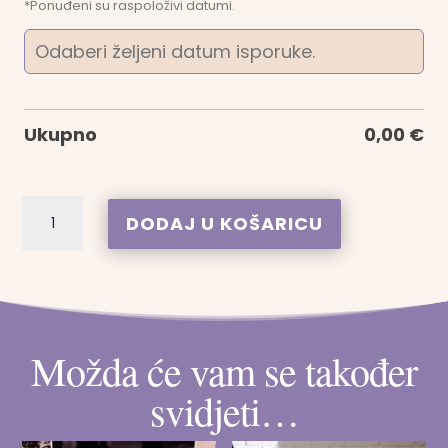
*Ponuđeni su raspoloživi datumi.
Ukupno
0,00
€
Personalizirani
A
DODAJ U KOŠARICU
Plakat
l
sa
t
Fotografijama
e
Unutar
r
Možda će vam se također
Slova
n
-
a
svidjeti…
Natpis
t