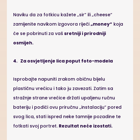
Naviku da za fotkicu kažete „sir“ ili „cheese“
zamijenite navikom izgovora riječi
„money“
koja
će se pobrinuti za vaš
sretniji i prirodniji
osmijeh.
4. Za osvjetljenje lica poput foto-modela
Isprobajte napuniti zrakom običnu bijelu
plastičnu vrećicu i tako ju zavezati. Zatim sa
stražnje strane vrećice držati upaljenu ručnu
bateriju i podići ovu priručnu „instalaciju“ pored
svog lica, stati ispred neke tamnije pozadine te
fotkati svoj portret.
Rezultat neće izostati.