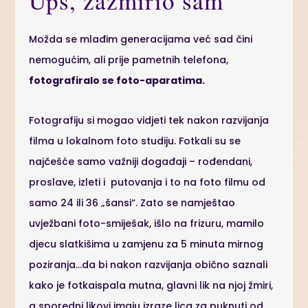
Ups, zažmirio sam
Možda se mlađim generacijama već sad čini
nemogućim, ali prije pametnih telefona,
fotografiralo se foto-aparatima.
Fotografiju si mogao vidjeti tek nakon razvijanja
filma u lokalnom foto studiju. Fotkali su se
najčešće samo važniji događaji – rođendani,
proslave, izleti i putovanja i to na foto filmu od
samo 24 ili 36 „šansi“. Zato se namještao
uvježbani foto-smiješak, išlo na frizuru, mamilo
djecu slatkišima u zamjenu za 5 minuta mirnog
poziranja…da bi nakon razvijanja obično saznali
kako je fotkaispala mutna, glavni lik na njoj žmiri,
a sporedni likovi imaju izraze lica za puknuti od