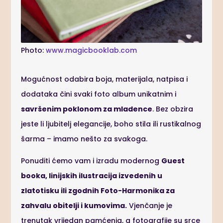
Photo:
www.magicbooklab.com
Mogućnost odabira boja, materijala, natpisa i
dodataka čini svaki foto album unikatnim i
savršenim poklonom za mladence
. Bez obzira
jeste li ljubitelj elegancije, boho stila ili rustikalnog
šarma – imamo nešto za svakoga.
Ponuditi ćemo vam i izradu modernog
Guest
booka, linijskih ilustracija izvedenih u
zlatotisku ili zgodnih Foto-Harmonika za
zahvalu obitelji i kumovima.
Vjenčanje je
trenutak vrijedan pamćenja, a fotografije su srce