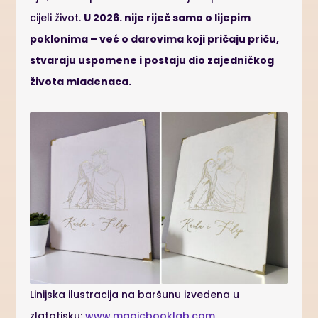
cijeli život.
U 2026. nije riječ samo o lijepim
poklonima – već o darovima koji pričaju priču,
stvaraju uspomene i postaju dio zajedničkog
života mladenaca.
Linijska ilustracija na baršunu izvedena u
zlatotisku:
www.magicbooklab.com