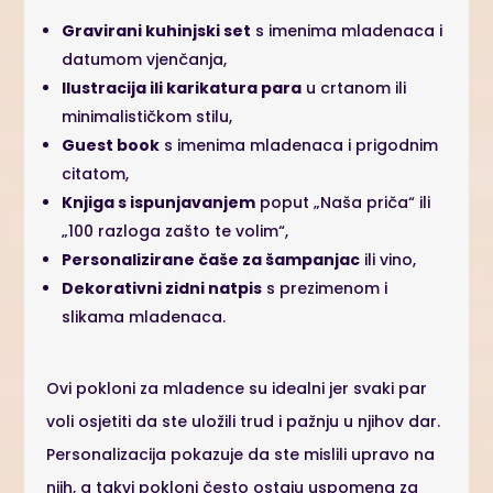
Gravirani kuhinjski set
s imenima mladenaca i
datumom vjenčanja,
Ilustracija ili karikatura para
u crtanom ili
minimalističkom stilu,
Guest book
s imenima mladenaca i prigodnim
citatom,
Knjiga s ispunjavanjem
poput „Naša priča“ ili
„100 razloga zašto te volim“,
Personalizirane čaše za šampanjac
ili vino,
Dekorativni zidni natpis
s prezimenom i
slikama mladenaca.
Ovi pokloni za mladence su idealni jer svaki par
voli osjetiti da ste uložili trud i pažnju u njihov dar.
Personalizacija pokazuje da ste mislili upravo na
njih, a takvi pokloni često ostaju uspomena za