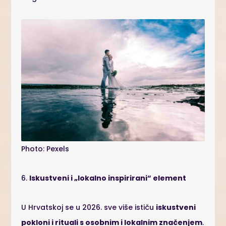
Photo: Pexels
6.
Iskustveni i „lokalno inspirirani“ element
U Hrvatskoj se u 2026. sve više ističu
iskustveni
pokloni i rituali s osobnim i lokalnim značenjem
.