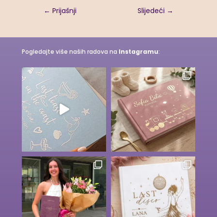
←
Prijašnji
Slijedeći
→
Pogledajte više naših radova na
Instagramu
: