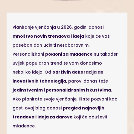
Planiranje vjenčanja u 2026. godini donosi
mnoštvo novih trendova i ideja
koje će vaš
poseban dan učiniti nezaboravnim.
Personalizirani
pokloni za mladence
su također
uvijek popularan trend te vam donosimo
nekoliko ideja. Od
održivih dekoracija do
inovativnih tehnologija
, parovi danas teže
jedinstvenim i personaliziranim iskustvima
.
Ako planirate svoje vjenčanje, ili ste pozvani kao
gost, ovaj blog donosi
pregled najnovijih
trendova i ideja za darove
koji će oduševiti
mladence.