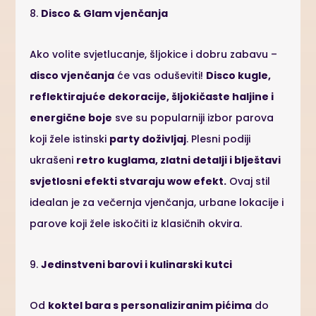
8.
Disco & Glam vjenčanja
Ako volite svjetlucanje, šljokice i dobru zabavu –
disco vjenčanja
će vas oduševiti!
Disco kugle,
reflektirajuće dekoracije, šljokičaste haljine i
energične boje
sve su popularniji izbor parova
koji žele istinski
party doživljaj
. Plesni podiji
ukrašeni
retro kuglama, zlatni detalji i blještavi
svjetlosni efekti stvaraju wow efekt.
Ovaj stil
idealan je za večernja vjenčanja, urbane lokacije i
parove koji žele iskočiti iz klasičnih okvira.
9.
Jedinstveni barovi i kulinarski kutci
Od
koktel bara s personaliziranim pićima
do