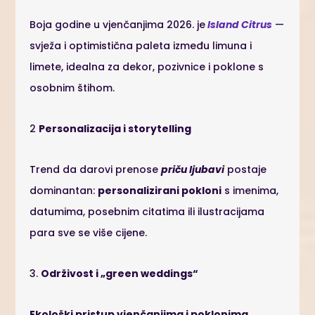
Boja godine u vjenčanjima 2026. je
Island Citrus
—
svježa i optimistična paleta između limuna i
limete, idealna za dekor, pozivnice i poklone s
osobnim štihom.
2
Personalizacija i storytelling
Trend da darovi prenose
priču ljubavi
postaje
dominantan:
personalizirani pokloni
s imenima,
datumima, posebnim citatima ili ilustracijama
para sve se više cijene.
3.
Održivost i „green weddings“
Ekološki pristup vjenčanjima i poklonima