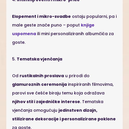
Elopement i mikro-svadbe
ostaju popularni, pa i
male geste znače puno – poput
knjige
uspomena
ili mini personaliziranih albumčića za
goste.
5.
Tematska vjenčanja
Od
rustikalnih proslava
u prirodi do
glamuroznih ceremonija
inspiriranih filmovima,
parovi sve češće biraju temu koja odražava
njihov stil i zajedničke interese
. Tematska
vjenčanja omogućuju
jedinstven dizajn,
stilizirane dekoracije i personalizirane poklone
za goste.