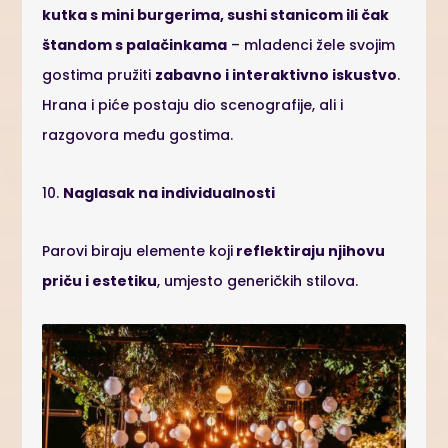
kutka s mini burgerima, sushi stanicom ili čak
štandom s palačinkama
– mladenci žele svojim
gostima pružiti
zabavno i interaktivno iskustvo
.
Hrana i piće postaju dio scenografije, ali i
razgovora među gostima.
10.
Naglasak na individualnosti
Parovi biraju elemente koji
reflektiraju njihovu
priču i estetiku
, umjesto generičkih stilova.