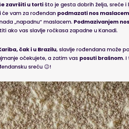
e završiti u torti
što je gesta dobrih želja, sreće i 
i
će vam za rođendan
podmazati nos maslace
iznenada „napadnu“ maslacem.
Podmazivanjem nosa
iti ako vas slavlje roćkasa zapadne u Kanadi.
ariba, čak i u Brazilu
, slavlje rođendana može p
jmanje očekujete, a zatim vas
posuti brašnom
. 
ođendansku sreću 😉!