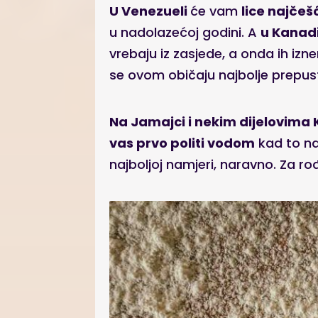
U Venezueli
će vam
lice najčešć
u nadolazećoj godini. A
u Kanad
vrebaju iz zasjede, a onda ih 
se ovom običaju najbolje prepust
Na Jamajci i nekim dijelovima K
vas prvo politi vodom
kad to na
najboljoj namjeri, naravno. Za r