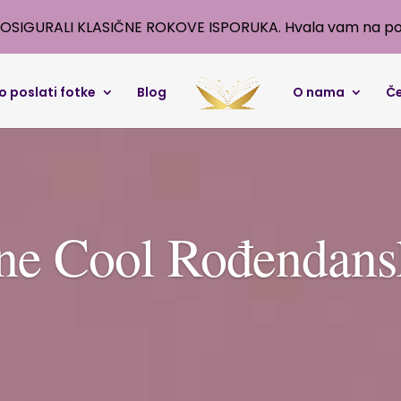
OSIGURALI KLASIČNE ROKOVE ISPORUKA. Hvala vam na po
o poslati fotke
Blog
O nama
Če
ne Cool Rođendansk