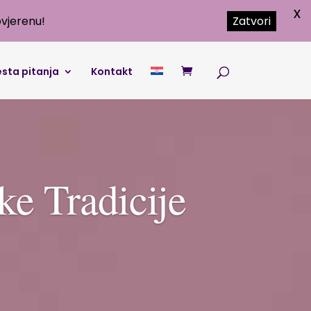
X
vjerenu!
Zatvori
sta pitanja
Kontakt
e Tradicije