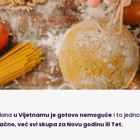
ndana
u Vijetnamu je gotovo nemoguće
i to jedn
čno, već svi skupa za Novu godinu ili Tet.