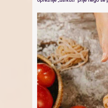
opreznije „usrkati“ prije nego se 