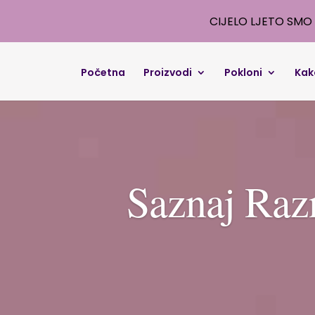
CIJELO LJETO SMO 
Početna
Proizvodi
Pokloni
Kak
Saznaj Raz