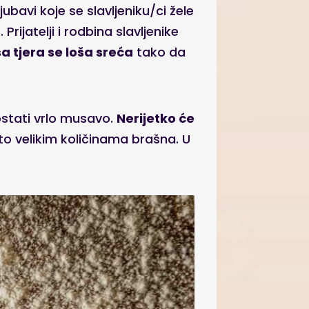
ljubavi koje se slavljeniku/ci žele
m
. Prijatelji i rodbina slavljenike
 tjera se loša sreća
tako da
ostati vrlo musavo.
Nerijetko će
I to velikim količinama brašna. U