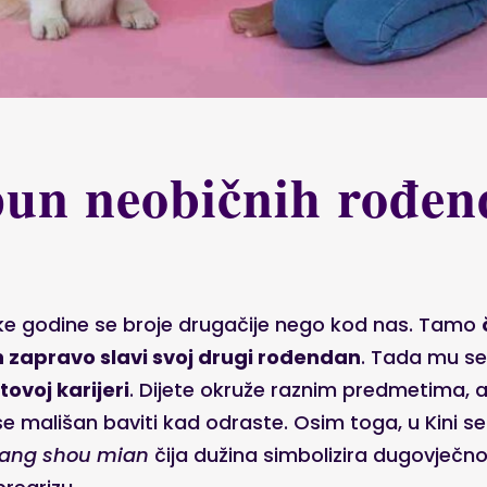
epun neobičnih rođe
 godine se broje drugačije nego kod nas. Tamo
 zapravo slavi svoj drugi rođendan
. Tada mu se 
tovoj karijeri
. Dijete okruže raznim predmetima, a 
se mališan baviti kad odraste. Osim toga, u Kini s
ang shou mian
čija dužina simbolizira dugovječnos