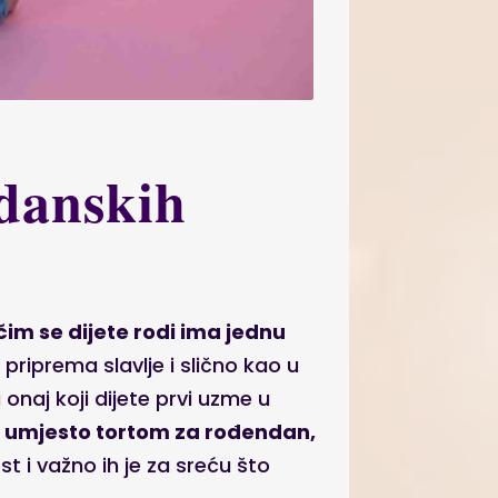
ndanskih
čim se dijete rodi ima jednu
priprema slavlje i slično kao u
onaj koji dijete prvi uzme u
e
umjesto tortom za rođendan,
t i važno ih je za sreću što