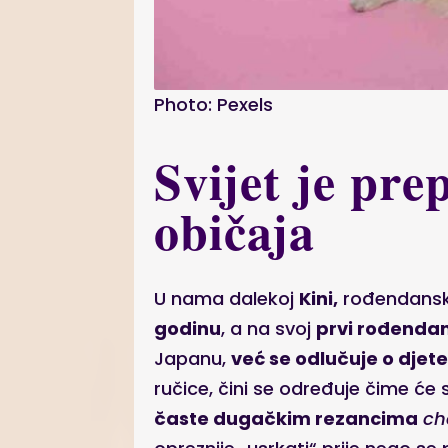
Photo: Pexels
Svijet je pr
običaja
U nama dalekoj
Kini,
rođendanske
godinu
, a na svoj
prvi rođendan
Japanu,
već se odlučuje o djete
ručice, čini se određuje čime će 
časte dugačkim rezancima
ch