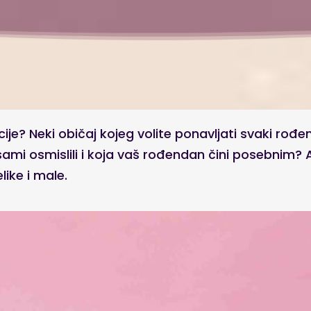
cije? Neki običaj kojeg volite ponavljati svaki rođ
sami osmislili i koja vaš rođendan čini posebnim?
like i male.