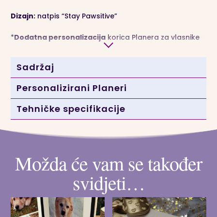
Dizajn:
natpis “Stay Pawsitive”
*
Dodatna personalizacija
korica Planera za vlasnike
pasa produljuje isporuku na 8 radnih dana.
Sadržaj
Personalizirani Planeri
Tehničke specifikacije
Možda će vam se također
svidjeti…