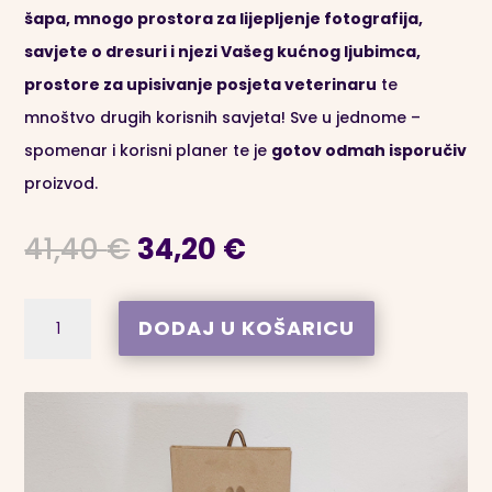
šapa, mnogo prostora za lijepljenje fotografija,
savjete o dresuri i njezi Vašeg kućnog ljubimca,
prostore za upisivanje posjeta veterinaru
te
mnoštvo drugih korisnih savjeta! Sve u jednome –
spomenar i korisni planer te je
gotov odmah isporučiv
proizvod.
Izvorna
Trenutna
41,40
€
34,20
€
cijena
cijena
bila
je:
Stay
A
DODAJ U KOŠARICU
je:
34,20 €.
Pawsitive
l
41,40 €.
-
t
Planer
e
za
r
vlasnike
n