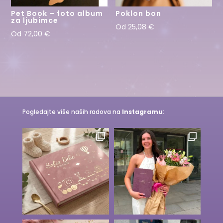
Pet Book – foto album
Poklon bon
za ljubimce
Od
25,08
€
Od
72,00
€
Pogledajte više naših radova na
Instagramu
: