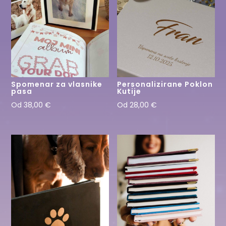
Spomenar za vlasnike
Personalizirane Poklon
pasa
Kutije
Od
38,00
€
Od
28,00
€