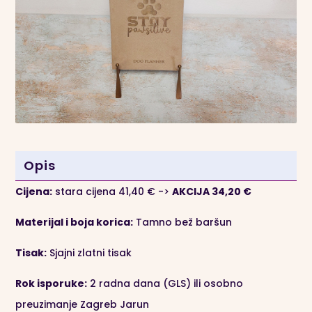
pasa
a
-
t
Bež
i
korice
v
+
e
Zlatni
:
tisak
količina
Opis
Cijena:
stara cijena 41,40
€ ->
AKCIJA 34,20 €
Materijal i boja korica:
Tamno bež baršun
Tisak:
Sjajni zlatni tisak
Rok isporuke:
2 radna dana (GLS) ili osobno
preuzimanje Zagreb Jarun