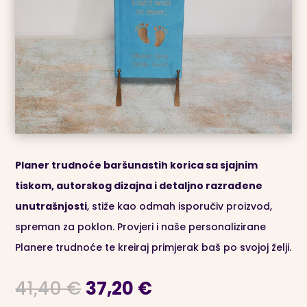
Planer trudnoće baršunastih korica sa sjajnim
tiskom, autorskog dizajna i detaljno razrađene
unutrašnjosti
, stiže kao odmah isporučiv proizvod,
spreman za poklon. Provjeri i naše personalizirane
Planere trudnoće te kreiraj primjerak baš po svojoj želji.
Izvorna
Trenutna
41,40
€
37,20
€