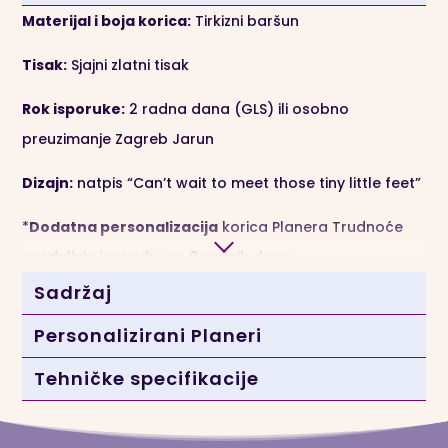
Materijal i boja korica:
Tirkizni baršun
Tisak:
Sjajni zlatni tisak
Rok isporuke:
2 radna dana (GLS) ili osobno
preuzimanje Zagreb Jarun
Dizajn:
natpis “Can’t wait to meet those tiny little feet”
*
Dodatna personalizacija
korica Planera Trudnoće
produljuje isporuku na 8 radnih dana.
Sadržaj
Personalizirani Planeri
Tehničke specifikacije