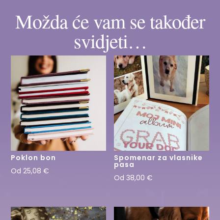
Možda će vam se također
svidjeti…
Poklon bon
Spomenar za vlasnike
pasa
Od
25,08
€
Od
38,00
€