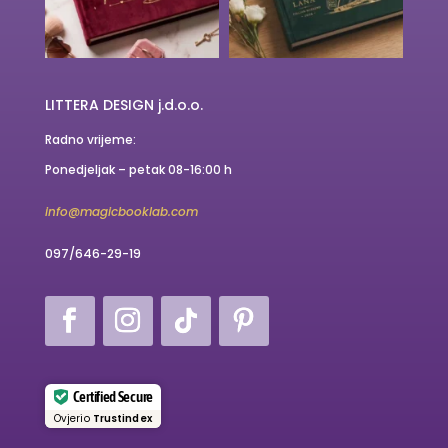
LITTERA DESIGN j.d.o.o.
Radno vrijeme:
Ponedjeljak – petak 08-16:00 h
info@magicbooklab.com
097/646-29-19
Certified Secure
Ovjerio
Trustindex