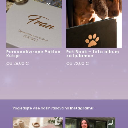
Personalizirane Poklon
Pet Book – foto album
Kutije
za ljubimce
Od
28,00
€
Od
72,00
€
Pogledajte više naših radova na
Instagramu
: