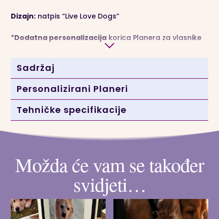
Dizajn:
natpis “Live Love Dogs”
*
Dodatna personalizacija
korica Planera za vlasnike
pasa produljuje isporuku na 8 radnih dana.
Sadržaj
Personalizirani Planeri
Tehničke specifikacije
Možda će vam se također
svidjeti…