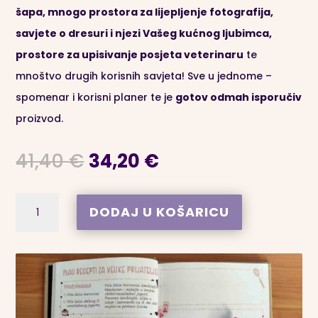
šapa, mnogo prostora za lijepljenje fotografija,
savjete o dresuri i njezi Vašeg kućnog ljubimca,
prostore za upisivanje posjeta veterinaru
te
mnoštvo drugih korisnih savjeta! Sve u jednome –
spomenar i korisni planer te je
gotov odmah isporučiv
proizvod.
Izvorna
Trenutna
41,40
€
34,20
€
cijena
cijena
bila
je:
Live
A
DODAJ U KOŠARICU
je:
34,20 €.
Love
l
41,40 €.
Dogs
t
-
e
Planer
r
za
n