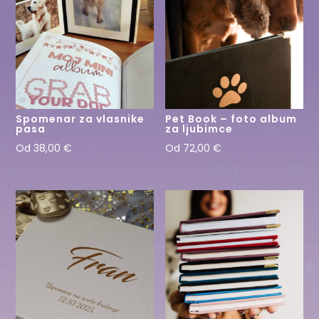
Spomenar za vlasnike
Pet Book – foto album
pasa
za ljubimce
Od
38,00
€
Od
72,00
€