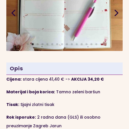
vlasnike
a
pasa
t
-
i
Zelene
v
korice
e
+
:
Zlatni
tisak
Opis
količina
Cijena:
stara cijena 41,40
€ ->
AKCIJA 34,20 €
Materijal i boja korica:
Tamno zeleni baršun
Tisak:
Sjajni zlatni tisak
Rok isporuke:
2 radna dana (GLS) ili osobno
preuzimanje Zagreb Jarun