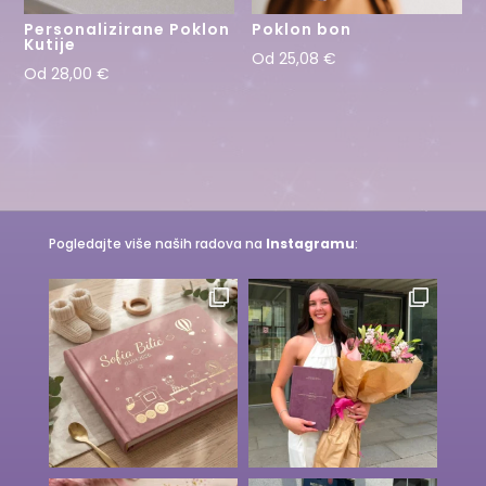
Personalizirane Poklon
Poklon bon
Kutije
Od
25,08
€
Od
28,00
€
Pogledajte više naših radova na
Instagramu
: