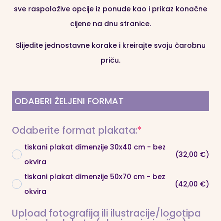
Posvetom” prigodan je za:
sve raspoložive opcije iz ponude kao i prikaz konačne
🌟 Poklon za majku ili oca
: Iznenadite mamu ili tatu
cijene na dnu stranice.
posebnim plakatom s vašim zajedničkim trenucima i
Slijedite jednostavne korake i kreirajte svoju čarobnu
porukom “Best Mom/Dad Ever”,
priču.
🌟 Obiteljske uspomene
: Plakat može sadržavati
fotografije s važnih događaja, stvarajući vječnu
ODABERI ŽELJENI FORMAT
uspomenu za cijelu obitelj.
🌟 Poklon za prijateljstvo
: Savršen dar za bliske
(required)
Odaberite format plakata:
*
prijatelje, koji će čuvati vaše najljepše zajedničke
tiskani plakat dimenzije 30x40 cm - bez
trenutke.
(32,00 €)
okvira
tiskani plakat dimenzije 50x70 cm - bez
(42,00 €)
okvira
Upload fotografija ili ilustracije/logotipa