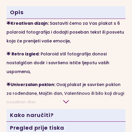
Opis
🌟Kreativan dizajn:
Sastaviti ćemo za Vas plakat s 6
polaroid fotografija i dodajti poseban tekst ili posvetu
koja će prenijeti vaše emocije,
🌟 Retro izgled
: Polaroid stil fotografija donosi
nostalgičan dodir i savršeno ističe ljepotu vaših
uspomena,
🌟Univerzalan poklon:
Ovaj plakat je savršen poklon
za rođendane, Majčin dan, Valentinovo ili bilo koji drugi
poseban dan.
Kako naručiti?
🌟
Dostupna je
okomita i vodoravna verzija
(vidi
slike),
Pregled prije tiska