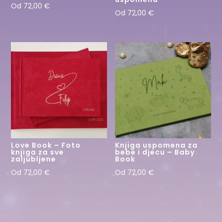
Od
72,00
€
Od
72,00
€
Love Book – Foto
Knjiga uspomena za
knjiga za sve
bebe i djecu – Baby
zaljubljene
Book
Od
72,00
€
Od
72,00
€