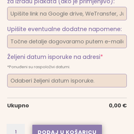
za izradu plakata (ako je primjenjivo):
Upišite eventualne dodatne napomene:
(required)
Željeni datum isporuke na adresi
*
*Ponuđeni su raspoloživi datumi.
Ukupno
0,00
€
Personalizirani
A
DODAJ U KOŠARICU