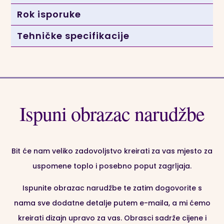
🌟 Ručni rad
: Naši čarobnjaci će Vaše nove plakate
Rok isporuke
izraditi korak po korak, s puno pažnje i ljubavi, te ih
Tehničke specifikacije
zatim tiskati u najmodernijoj verziji plakata,
🌟 Ostale dimenzije plakata na upit
– imate li potrebu
za drugačijim dimenzijama od ponuđenih, pošaljite
nam
upit
,
Ispuni obrazac narudžbe
🌟
Naši personalizirani plakati stižu kao
print bez
okvira,
kako vas ne bi ograničili svojim odabirom
okvira – predlažemo da posjetite lokalne staklare i
Bit će nam veliko zadovoljstvo kreirati za vas mjesto za
obrte za uramljivanje, provjerite bogatu ponudu
uspomene toplo i posebno poput zagrljaja.
kvalitetnih okvira te od svog plakata napravite pravo
umjetničko djelo,
Ispunite obrazac narudžbe te zatim dogovorite s
nama sve dodatne detalje putem e-maila, a mi ćemo
Naš personalizirani plakat “Polaroid Fotografije s
kreirati dizajn upravo za vas. Obrasci sadrže cijene i